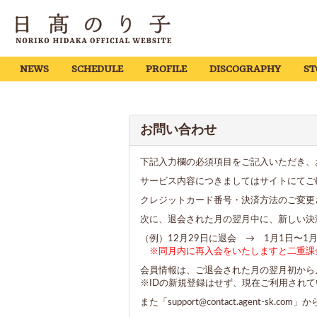
NEWS
SCHEDULE
PROFILE
DISCOGRAPHY
ST
お問い合わせ
下記入力欄の必須項目をご記入いただき、
サービス内容につきましてはサイトにてご
クレジットカード番号・決済方法のご変更
次に、退会された月の翌月中に、新しい決
（例）12月29日に退会 → 1月1日〜1
※同月内に再入会をいたしますと二重課
会員情報は、ご退会された月の翌月初から
※IDの新規登録はせず、現在ご利用され
また「support@contact.agent