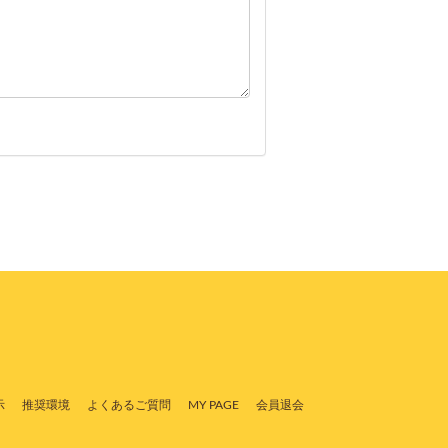
示
推奨環境
よくあるご質問
MY PAGE
会員退会
。