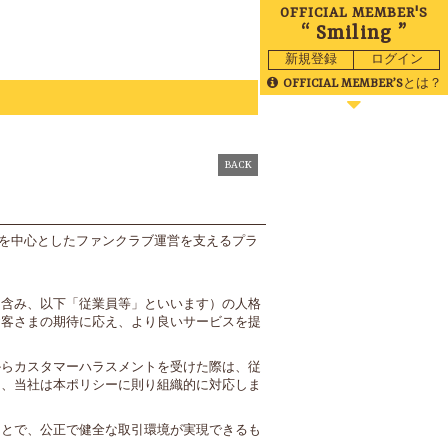
OFFICIAL MEMBER'S
“ Smiling ”
新規登録
ログイン
OFFICIAL MEMBER’S
とは？
BLOG
MOVIE
BACK
トを中心としたファンクラブ運営を支えるプラ
RADIO
GALLERY
を含み、以下「従業員等」といいます）の人格
お客さまの期待に応え、より良いサービスを提
BIRTHDAY
TICKET
MAIL
からカスタマーハラスメントを受けた際は、従
は、当社は本ポリシーに則り組織的に対応しま
ことで、公正で健全な取引環境が実現できるも