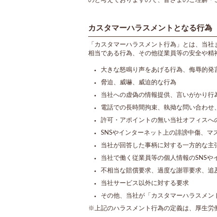
のと考えておりますので、皆さまのご理解・
カスタマーハラスメントとなる行為
「カスタマーハラスメント行為」とは、当社
相当である行為、その他従業員等の安全や精
大きな怒鳴り声をあげる行為、侮辱的発
脅迫、威嚇、威迫的な行為
当社への虚偽の情報提供、言いがかり行
電話での長時間拘束、執拗な問い合わせ
許可・アポイントの無い当社オフィスへ
SNSやインターネット上の誹謗中傷、マ
当社が回答した事柄に対する一方的な主
当社で働く従業員等の個人情報のSNS
不相当な賠償要求、過度な謝罪要求、追
当社サービス以外に対する要求
その他、当社が「カスタマーハラスメン
※上記のハラスメント行為の定義は、厚生労