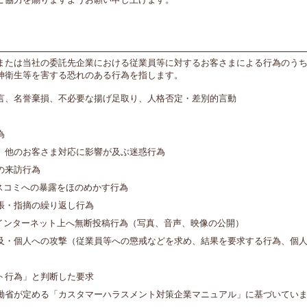
ご協力を賜りますようお願い申し上げます。
または当社の委託先企業における従業員等に対するお客さまによる行為のう
神衛生等を害する恐れのある行為を指します。
言、名誉棄損、不必要な揚げ足取り、人格否定・差別的言動
為
、他のお客さま対応に影響が及ぶ迷惑行為
の来訪行為
スコミへの暴露をほのめかす行為
張・指摘の繰り返し行為
やインターネット上へ無断投稿行為（写真、音声、映像の公開）
及・個人への攻撃（従業員等への懲戒などを求め、結果を要求する行為、個
ト行為」と判断した要求
働省が定める「カスタマーハラスメント対策企業マニュアル」に基づいてい