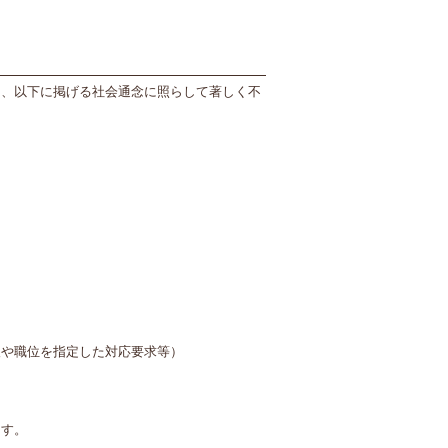
ち、以下に掲げる社会通念に照らして著しく不
人や職位を指定した対応要求等）
ます。