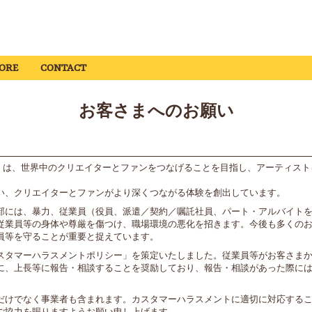
ORE
CONTACT
お客さまへのお願い
ます）は、世界中のクリエイターとファンをつなげることを目指し、アーティス
い、クリエイターとファンがより深くつながる体験を創出しています。
部には、暴力、従業員（役員、派遣／契約／嘱託社員、パート・アルバイト
従業員等の身体や尊厳を傷つけ、職場環境の悪化を招きます。今後も多くの
員等を守ることが重要と捉えています。
スタマーハラスメントポリシー」を策定いたしました。従業員等がお客さま
に、上長等に報告・相談することを奨励しており、報告・相談があった際に
だけでなく事業者も含まれます。カスタマーハラスメントに適切に対応する