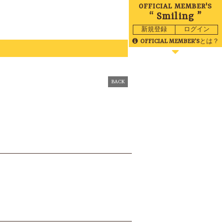
OFFICIAL MEMBER'S
“ Smiling ”
新規登録
ログイン
OFFICIAL MEMBER’S
とは？
BLOG
MOVIE
BACK
RADIO
GALLERY
BIRTHDAY
TICKET
MAIL