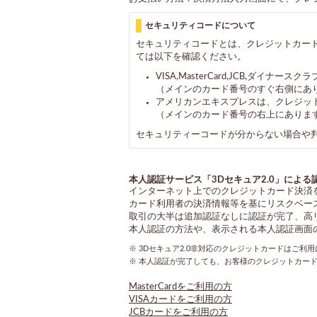
セキュリティコードについて
セキュリティコードとは、クレジットカー
ては以下を確認ください。
VISA,MasterCard,JCB,ダ
（メインのカード番号のすぐ右側にあ
アメリカンエキスプレスは、クレジッ
（メインのカード番号の右上にありま
セキュリティーコードが分からない場合や
本人認証サービス「3Dセキュア2.0」による
インターネット上でのクレジットカード決済
カード利用者の決済情報等を基にリスクベー
取引の大半は追加認証なしに認証が完了、高
本人認証の方法や、表示される本人認証画面
※ 3Dセキュア2.0非対応のクレジットカードはご
※ 本人認証が完了しても、お客様のクレジットカー
MasterCardをご利用の方
VISAカードをご利用の方
JCBカードをご利用の方