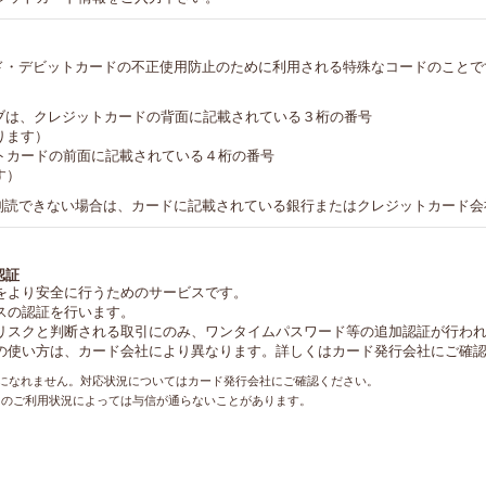
ド・デビットカードの不正使用防止のために利用される特殊なコードのことで
イナースクラブは、クレジットカードの背面に記載されている３桁の番号
ります）
トカードの前面に記載されている４桁の番号
す）
判読できない場合は、カードに記載されている銀行またはクレジットカード会
認証
をより安全に行うためのサービスです。
スの認証を行います。
リスクと判断される取引にのみ、ワンタイムパスワード等の追加認証が行わ
の使い方は、カード会社により異なります。詳しくはカード発行会社にご確
利用になれません。対応状況についてはカード発行会社にご確認ください。
ドのご利用状況によっては与信が通らないことがあります。