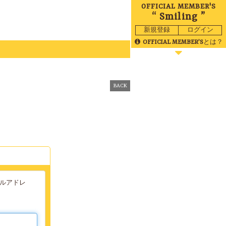
OFFICIAL MEMBER'S
“ Smiling ”
新規登録
ログイン
OFFICIAL MEMBER’S
とは？
BLOG
MOVIE
BACK
RADIO
GALLERY
BIRTHDAY
TICKET
MAIL
ールアドレ