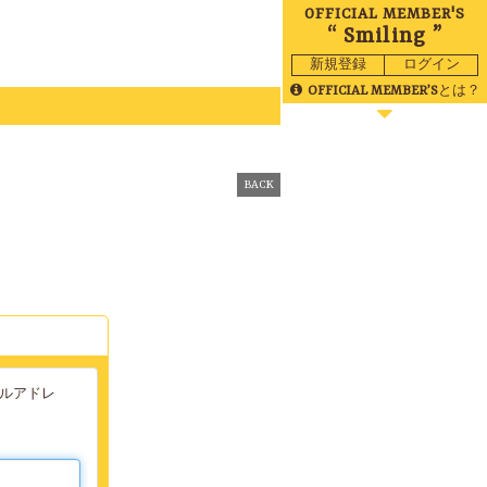
OFFICIAL MEMBER'S
“ Smiling ”
新規登録
ログイン
OFFICIAL MEMBER’S
とは？
BLOG
MOVIE
BACK
RADIO
GALLERY
BIRTHDAY
TICKET
MAIL
ールアドレ