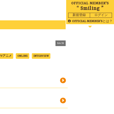
OFFICIAL MEMBER'S
“ Smiling ”
新規登録
ログイン
OFFICIAL MEMBER’S
とは？
BLOG
MOVIE
BACK
TVアニメ
ONLINE
INTERVIEW
RADIO
GALLERY
BIRTHDAY
TICKET
MAIL