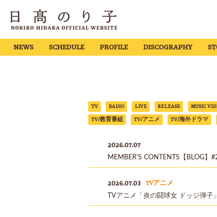
NEWS
SCHEDULE
PROFILE
DISCOGRAPHY
ST
TV
RADIO
LIVE
RELEASE
MUSIC VID
TV/教育番組
TV/アニメ
TV/海外ドラマ
2026.07.07
MEMBER'S CONTENTS【BLOG】#
2026.07.03
TVアニメ
TVアニメ「炎の闘球女 ドッジ弾子」