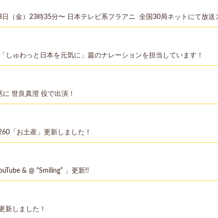
3日（金）23時35分〜 日本テレビ系フラアニ 全国30局ネットにて放
「しゅわっと日本を元気に」篇のナレーションを担当しています！
話に 世良真澄 役で出演！
G】#260「お土産」更新しました！
 & @ “Smiling” 」更新!!
IE】更新しました！