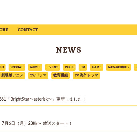
ORE
CONTACT
NEWS
EO
SPECIAL
MOVIE
EVENT
BOOK
CM
GAME
MEMBERSHIP
劇場版アニメ
TV/ドラマ
教育番組
TV 海外ドラマ
261「BrightStar〜asterisk〜」更新しました！
7月6日（月）23時〜 放送スタート！