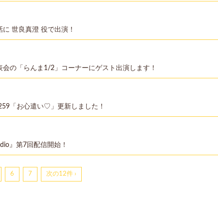
話に 世良真澄 役で出演！
発表会の「らんま1/2」コーナーにゲスト出演します！
OG】#259「お心遣い♡」更新しました！
dio』第7回配信開始！
6
7
次の12件 ›