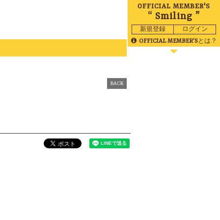
OFFICIAL MEMBER'S
“ Smiling ”
新規登録
ログイン
OFFICIAL MEMBER’S
とは？
BLOG
MOVIE
BACK
RADIO
GALLERY
BIRTHDAY
TICKET
MAIL