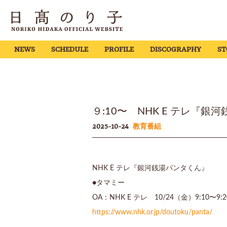
NEWS
SCHEDULE
PROFILE
DISCOGRAPHY
ST
９:10〜 NHK E テレ『銀
2025-10-24
教育番組
NHK E テレ『銀河銭湯パンタくん』
●タマミー
OA：NHK E テレ 10/24（金）9:10〜9:2
https://www.nhk.or.jp/doutoku/panta/