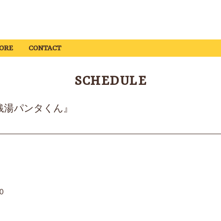
ORE
CONTACT
SCHEDULE
河銭湯パンタくん』
0