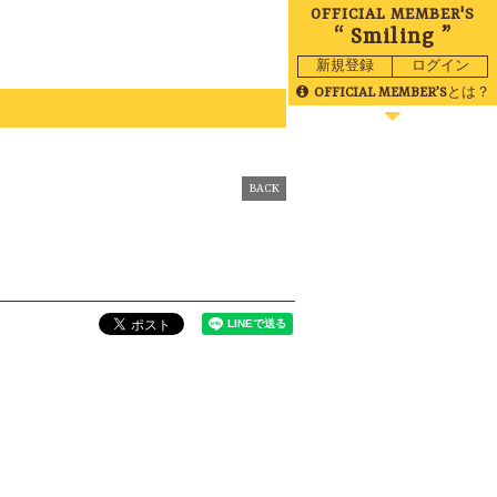
OFFICIAL MEMBER'S
“ Smiling ”
新規登録
ログイン
OFFICIAL MEMBER’S
とは？
BLOG
MOVIE
BACK
RADIO
GALLERY
BIRTHDAY
TICKET
MAIL