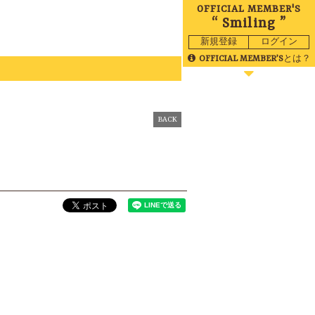
OFFICIAL MEMBER'S
“ Smiling ”
新規登録
ログイン
OFFICIAL MEMBER’S
とは？
BLOG
MOVIE
BACK
RADIO
GALLERY
BIRTHDAY
TICKET
MAIL