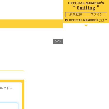
OFFICIAL MEMBER'S
“ Smiling ”
新規登録
ログイン
OFFICIAL MEMBER’S
とは？
BLOG
MOVIE
BACK
RADIO
GALLERY
BIRTHDAY
TICKET
MAIL
ールアドレ