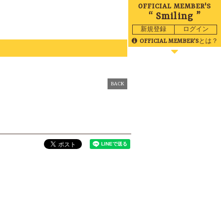
OFFICIAL MEMBER'S
“ Smiling ”
新規登録
ログイン
OFFICIAL MEMBER’S
とは？
BLOG
MOVIE
BACK
RADIO
GALLERY
BIRTHDAY
TICKET
MAIL