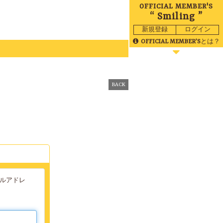
OFFICIAL MEMBER'S
“ Smiling ”
新規登録
ログイン
OFFICIAL MEMBER’S
とは？
BLOG
MOVIE
BACK
RADIO
GALLERY
BIRTHDAY
TICKET
MAIL
ールアドレ