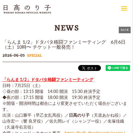
NEWS
BACK
「らんま 1/2」ドタバタ格闘ファンミーティング 6月6日
（土）10時〜 チケット一般発売！
2026-06-05
SPECIAL
「らんま 1/2」ドタバタ格闘ファンミーティング​
日時：7月25日（土）
◇昼の部：13:15 開場 14:00 開演 15:30 終演予定
◆夜の部：17:15 開場 18:00 開演 19:30 終演予定
※開場・開演時間は都合により変更させていただく場合がございま
す。
出演：山口勝平（早乙女乱馬役）／
日髙のり子
（天道あかね役）／
山寺宏一（響 良牙役）／佐久間レイ（シャンプー役）／名塚佳織
（久遠寺右京役）