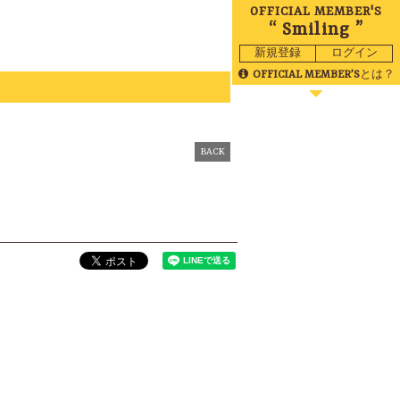
OFFICIAL MEMBER'S
“ Smiling ”
新規登録
ログイン
OFFICIAL MEMBER’S
とは？
BLOG
MOVIE
BACK
RADIO
GALLERY
BIRTHDAY
TICKET
MAIL