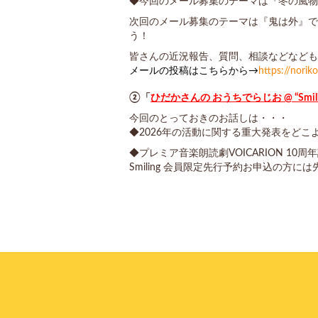
◆今回のメール募集のテーマは『冬の風物
次回のメール募集のテーマは『鬼は外』で
う！
皆さんの近況報告、質問、相談などなども
メールの投稿はこちらから→
https://nori
②「
ひだかさんの おうちでらじお @ “Smili
今回のとっておきのお話しは・・・
◆2026年の活動に関する重大発表をどこよ
◆プレミア音楽朗読劇VOICARION 10
Smiling 会員限定
先行予約お申込の方には