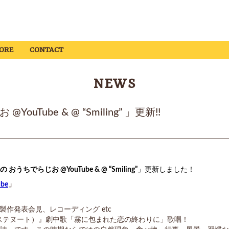
ORE
CONTACT
NEWS
Tube & @ “Smiling” 」更新!!
おうちでらじお @YouTube & @ “Smiling”
」更新しました！
be
」
」製作発表会見、レコーディング etc
o-（ソステヌート）』劇中歌「霧に包まれた恋の終わりに」歌唱！