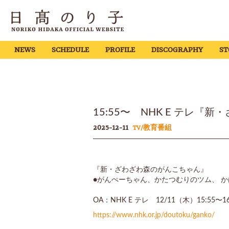
NEWS
SCHEDULE
PROFILE
DISCOGRAPHY
ST
15:55〜 NHK E テレ
2025-12-11
TV/教育番組
『新・ざわざわ森のがんこちゃん』
●がんぺーちゃん、かたつむりのツム、 
OA：NHK E テレ 12/11（木）15:55〜16
https://www.nhk.or.jp/doutoku/ganko/