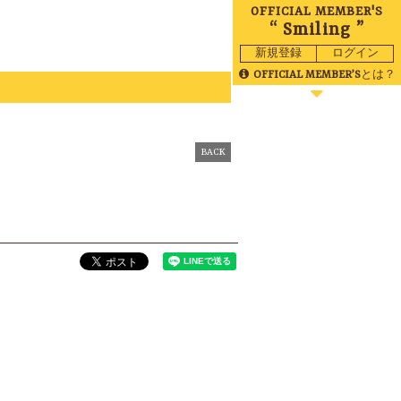
OFFICIAL MEMBER'S
“ Smiling ”
新規登録
ログイン
OFFICIAL MEMBER’S
とは？
BLOG
MOVIE
BACK
RADIO
GALLERY
BIRTHDAY
TICKET
MAIL