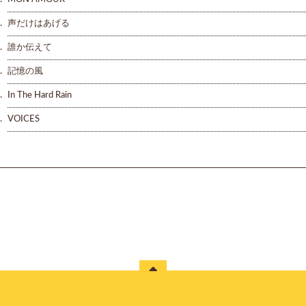
.
声だけはあげる
.
誰か伝えて
.
記憶の風
.
In The Hard Rain
.
VOICES