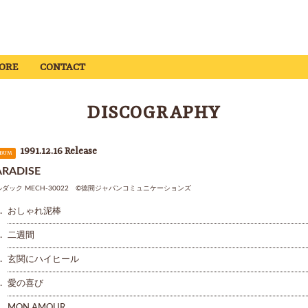
ORE
CONTACT
DISCOGRAPHY
1991.12.16 Release
BUM
ARADISE
ダック MECH-30022 ©︎徳間ジャパンコミュニケーションズ
.
おしゃれ泥棒
.
二週間
.
玄関にハイヒール
.
愛の喜び
.
MON AMOUR