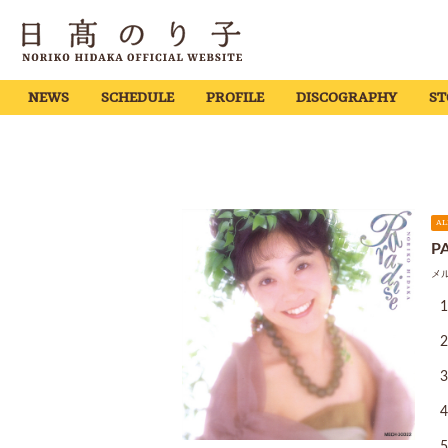
NEWS
SCHEDULE
PROFILE
DISCOGRAPHY
ST
AL
P
メル
1
2
3
4
5