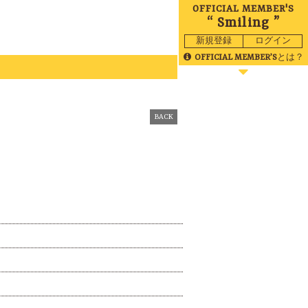
OFFICIAL MEMBER'S
“ Smiling ”
新規登録
ログイン
OFFICIAL MEMBER’S
とは？
BLOG
MOVIE
BACK
RADIO
GALLERY
BIRTHDAY
TICKET
MAIL